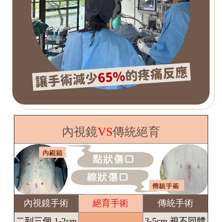
內視鏡
VS
傳統絕育
內視鏡手術
絕育手術
傳統手術
二到三個 1-2cm
3-5cm 視不同體