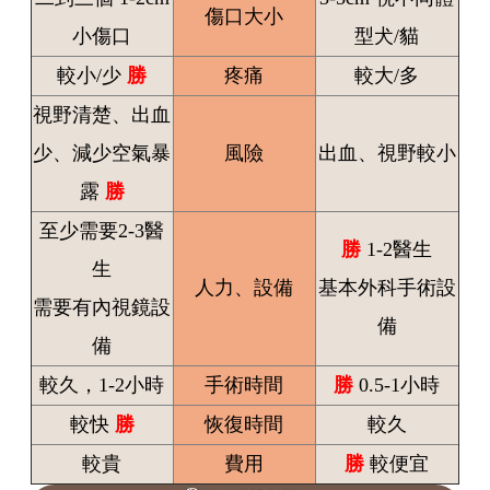
傷口大小
小傷口
型犬/貓
較小/少
勝
疼痛
較大/多
視野清楚、出血
少、減少空氣暴
風險
出血、視野較小
露
勝
至少需要2-3醫
勝
1-2醫生
生
人力、設備
基本外科手術設
需要有內視鏡設
備
備
較久，1-2小時
手術時間
勝
0.5-1小時
較快
勝
恢復時間
較久
較貴
費用
勝
較便宜