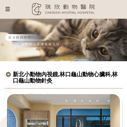
新北小動物內視鏡,林口龜山動物心臟科,林
口龜山動物針灸