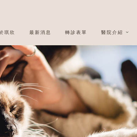
於琪欣
最新消息
轉診表單
醫院介紹