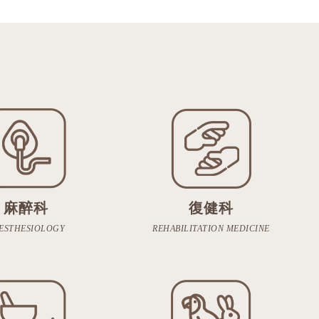
麻醉科
復健科
ESTHESIOLOGY
REHABILITATION MEDICINE