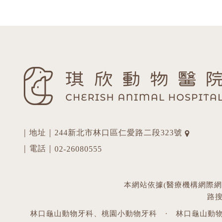
｜地址｜244新北市林口區仁愛路二段323號
｜電話｜
02-26080555
本網站依據(醫療機構網際
路
林口龜山動物牙科、桃園小動物牙科
·
林口龜山動