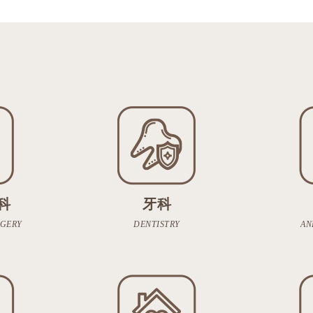
科
牙科
RGERY
DENTISTRY
AN