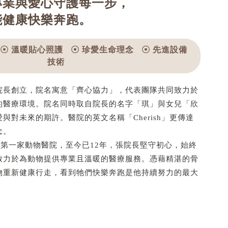
專業與愛心守護每一步，
能健康快樂奔跑。
☉ 溫暖貼心照護
☉ 珍愛生命理念
☉ 先進設備
技術
院長創立，院名寓意「齊心協力」，代表團隊共同致力於
的醫療環境。院名同時取自院長的名字「琪」與女兒「欣
與對未來的期許。醫院的英文名稱「Cherish」更傳達
念。
立第一家動物醫院，至今已12年，張院長堅守初心，始終
致力於為動物提供專業且溫暖的醫療服務。憑藉精湛的骨
物重新健康行走，看到牠們快樂奔跑是他持續努力的最大