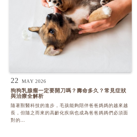
22
MAY 2026
狗狗乳腺瘤一定要開刀嗎？壽命多久？常見症狀
與治療全解析
隨著獸醫科技的進步，毛孩能夠陪伴爸爸媽媽的越來越
長，但隨之而來的高齡化疾病也成為爸爸媽媽們必須面
對的...