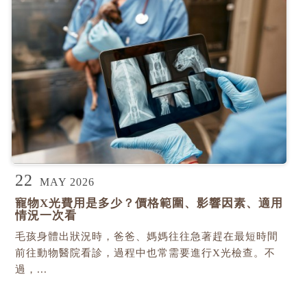
22
MAY 2026
寵物X光費用是多少？價格範圍、影響因素、適用
情況一次看
毛孩身體出狀況時，爸爸、媽媽往往急著趕在最短時間
前往動物醫院看診，過程中也常需要進行X光檢查。不
過，...