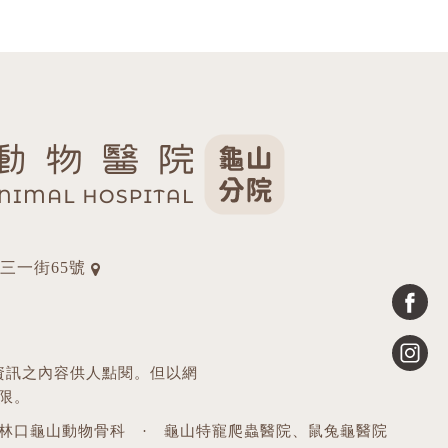
三一街65號
資訊之內容供人點閱。但以網
限。
林口龜山動物骨科
·
龜山特寵爬蟲醫院、鼠兔龜醫院