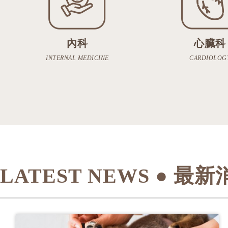
內科
心臟科
INTERNAL MEDICINE
CARDIOLOG
LATEST NEWS ● 最