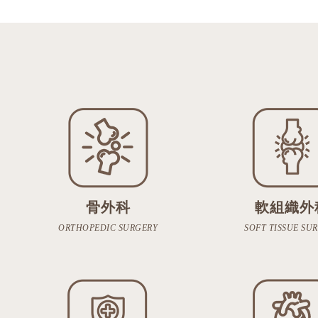
骨外科
軟組織外
ORTHOPEDIC SURGERY
SOFT TISSUE SU