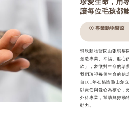
珍愛生命，用
讓每位毛孩都
☉ 專業動物醫療
琪欣動物醫院由張琪峯
創造專業、幸福、貼心
欣」，象徵對生命的珍愛
我們珍視每個生命的信
自101年在桃園龜山創
以責任與愛心為核心，
外科專業，幫助無數動
動力。