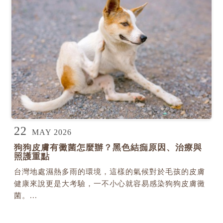
22
MAY 2026
狗狗皮膚有黴菌怎麼辦？黑色結痂原因、治療與
照護重點
台灣地處濕熱多雨的環境，這樣的氣候對於毛孩的皮膚
健康來說更是大考驗，一不小心就容易感染狗狗皮膚黴
菌。...